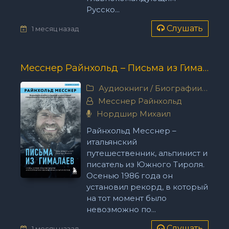
Русско...
Слушать
1 месяц назад
Месснер Райнхольд – Письма из Гималаев
Аудиокниги
/
Биографии, мемуары
Месснер Райнхольд
Нордшир Михаил
Райнхольд Месснер –
итальянский
путешественник, альпинист и
писатель из Южного Тироля.
Осенью 1986 года он
установил рекорд, в который
на тот момент было
невозможно по...
Слушать
1 месяц назад