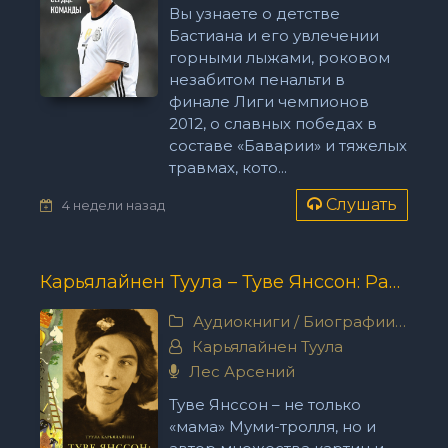
Вы узнаете о детстве
Бастиана и его увлечении
горными лыжами, роковом
незабитом пенальти в
финале Лиги чемпионов
2012, о славных победах в
составе «Баварии» и тяжелых
травмах, кото...
Слушать
4 недели назад
Карьялайнен Туула – Туве Янссон: Работай и люби
Аудиокниги
/
Биографии, мемуары
Карьялайнен Туула
Лес Арсений
Туве Янссон – не только
«мама» Муми-тролля, но и