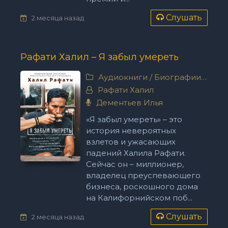
Слушать
2 месяца назад
Рафати Халил – Я забыл умереть
Аудиокниги
/
Биографии, мемуары
Рафати Халил
Дементьев Илья
«Я забыл умереть» – это
история невероятных
взлетов и ужасающих
падений Халила Рафати.
Сейчас он – миллионер,
владелец преуспевающего
бизнеса, роскошного дома
на Калифорнийском поб...
Слушать
2 месяца назад