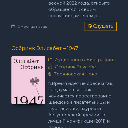
весной 2022 года, открыто
обращается к своим
сослуживцам, всем д...
Слушать
2 месяца назад
Осбринк Элисабет – 1947
Аудиокниги
/
Биографии, мемуары
Осбринк Элисабет
Трояновская Нона
"«Время идет не совсем так,
как думаешь» – так
начинается повествование
шведской писательницы и
журналистки, лауреата
Августовской премии за
лучший нон-фикшн (2011) и
премии и...