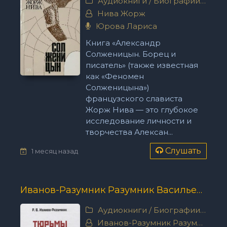
Аудиокниги
/
Биографии, мемуары
Нива Жорж
Юрова Лариса
Книга «Александр
Солженицын. Борец и
писатель» (также известная
как «Феномен
Солженицына»)
французского слависта
Жорж Нива — это глубокое
исследование личности и
творчества Алексан...
Слушать
1 месяц назад
Иванов-Разумник Разумник Васильевич – Тюрьмы и ссылки
Аудиокниги
/
Биографии, мемуары
Иванов-Разумник Разумник Васильевич