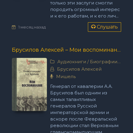
только эти заслуги смогли
породить огромный интерес
и к его работам, и к его лич...
Слушать
1 месяц назад
Брусилов Алексей – Мои воспоминания. Из царской армии в Красную
Аудиокниги
/
Биографии, мемуары
Брусилов Алексей
Мишель
Генерал от кавалерии А.А.
Брусилов был одним из
самых талантливых
генералов Русской
императорской армии и
вскоре после Февральской
революции стал Верховным
главнокомандующим