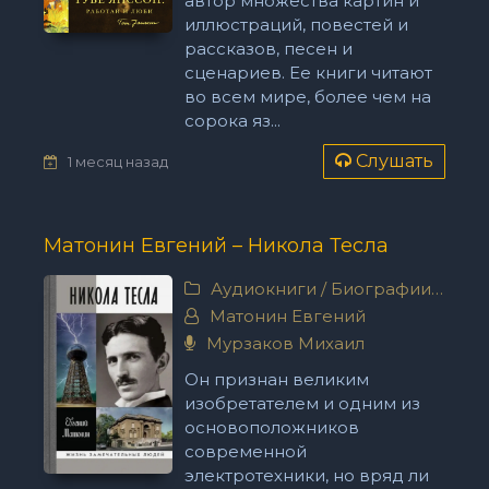
автор множества картин и
иллюстраций, повестей и
рассказов, песен и
сценариев. Ее книги читают
во всем мире, более чем на
сорока яз...
Слушать
1 месяц назад
Матонин Евгений – Никола Тесла
Аудиокниги
/
Биографии, мемуары
Матонин Евгений
Мурзаков Михаил
Он признан великим
изобретателем и одним из
основоположников
современной
электротехники, но вряд ли