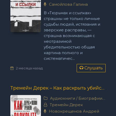
Самойлова Галина
В «Тюрьмах и ссылках»
страшны не только личные
судьбы людей, истязания и
зверские расправы, —
страшна возникающая с
неотразимой
убедительностью общая
картина полного и
систематичес...
Слушать
2 месяца назад
Тремейн Дерек – Как раскрыть убийство. Истории из практики ведущих судмедэкспертов Великобритании
Аудиокниги
/
Биографии, мемуары
Тремейн Дерек
Новокрещенов Андрей