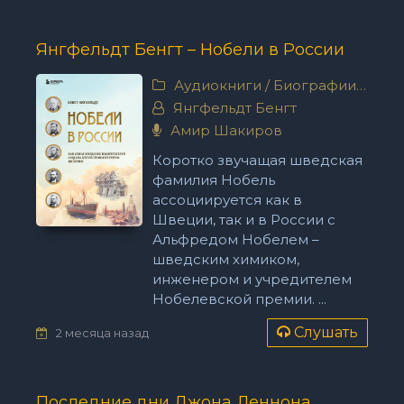
Янгфельдт Бенгт – Нобели в России
Аудиокниги
/
Биографии, мемуары
Янгфельдт Бенгт
Амир Шакиров
Коротко звучащая шведская
фамилия Нобель
ассоциируется как в
Швеции, так и в России с
Альфредом Нобелем –
шведским химиком,
инженером и учредителем
Нобелевской премии. ...
Слушать
2 месяца назад
Последние дни Джона Леннона