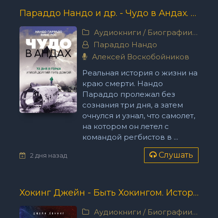
Параддо Нандо и др. - Чудо в Андах. 72 дня в горах и мой долгий путь домой
Аудиокниги
/
Биографии, мемуары
Параддо Нандо
Алексей Воскобойников
Реальная история о жизни на
краю смерти. Нандо
Параддо пролежал без
сознания три дня, а затем
очнулся и узнал, что самолет,
на котором он летел с
командой регбистов в ...
Слушать
2 дня назад
Хокинг Джейн - Быть Хокингом. История жизни Стивена Хокинга, рассказанная его женой
Аудиокниги
/
Биографии, мемуары