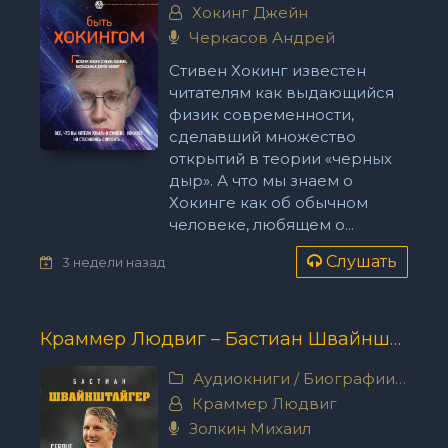
Хокинг Джейн
Черкасов Андрей
Стивен Хокинг известен
читателям как выдающийся
физик современности,
сделавший множество
открытий в теории «черных
дыр». А что мы знаем о
Хокинге как об обычном
человеке, любящем о...
Слушать
3 недели назад
Краммер Людвиг – Бастиан Швайнштайгер. Сердце команды
Аудиокниги
/
Биографии, мемуары
Краммер Людвиг
Золкин Михаил