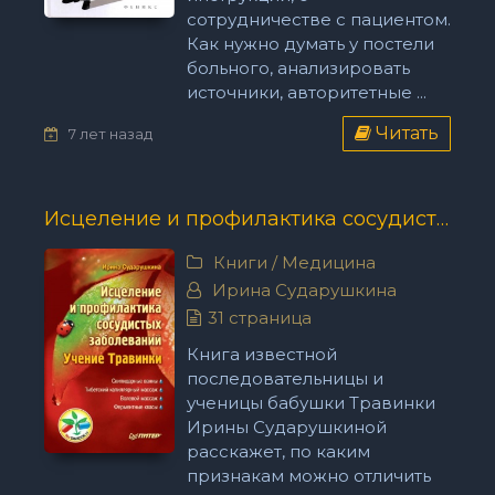
сотрудничестве с пациентом.
Как нужно думать у постели
больного, анализировать
источники, авторитетные ...
Читать
7 лет назад
Исцеление и профилактика сосудистых заболеваний. Учение Травинки - Ирина Сударушкина
Книги
/
Медицина
Ирина Сударушкина
31 страница
Книга известной
последовательницы и
ученицы бабушки Травинки
Ирины Сударушкиной
расскажет, по каким
признакам можно отличить