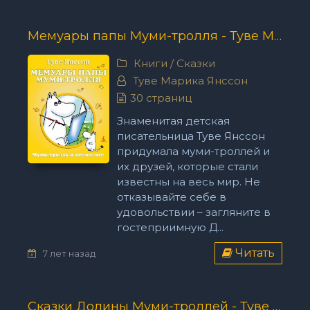
Мемуары папы Муми-тролля - Туве Марика Янссон
Книги
/
Сказки
Туве Марика Янссон
30 страниц
Знаменитая детская
писательница Туве Янссон
придумала муми-троллей и
их друзей, которые стали
известны на весь мир. Не
отказывайте себе в
удовольствии – загляните в
гостеприимную Д...
Читать
7 лет назад
Сказки Долины Муми-троллей - Туве Марика Янссон