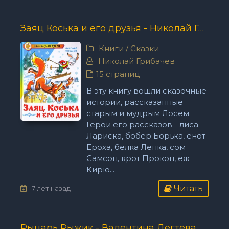
Заяц Коська и его друзья - Николай Грибачев
Книги
/
Сказки
Николай Грибачев
15 страниц
В эту книгу вошли сказочные
истории, рассказанные
старым и мудрым Лосем.
Герои его рассказов - лиса
Лариска, бобер Борька, енот
Ероха, белка Ленка, сом
Самсон, крот Прокоп, еж
Кирю...
Читать
7 лет назад
Рыцарь Рыжик - Валентина Дегтева