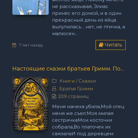
не рассказывая, Элиас
принёс его домой, и в один
прекрасный день из яйца
вылупилась… нет, не птичка, а
малюсен...
Читать
7 лет назад
Настоящие сказки братьев Гримм. Полное собрание - Братья Гримм
Книги
/
Сказки
Братья Гримм
209 страниц
Меня мачеха убила,Мой отец
меня же съел.Моя милая
сестричкаМои косточки
собрала,Во платочек их
связалаИ под деревцем