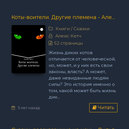
Коты-воители. Другие племена - Алеис Кетч
Книги
/
Сказки
Алеис Кетч
52 страницы
Жизнь диких котов
отличается от человеческой,
но, может, и у них есть свои
законы, власть? А может,
даже невиданные людям
силы? Это история именно о
том, какой может быть жизнь
дик...
Читать
5 лет назад