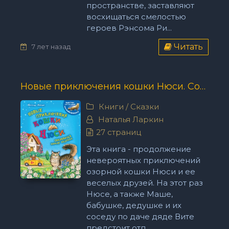
пространстве, заставляют
восхищаться смелостью
героев Рэнсома Ри...
Читать
7 лет назад
Новые приключения кошки Нюси. Сокровища короля Андраша - Наталья Ларкин
Книги
/
Сказки
Наталья Ларкин
27 страниц
Эта книга - продолжение
невероятных приключений
озорной кошки Нюси и ее
веселых друзей. На этот раз
Нюсе, а также Маше,
бабушке, дедушке и их
соседу по даче дяде Вите
предстоит отп...