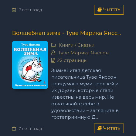
Читать
7 лет назад
Волшебная зима - Туве Марика Янссон
Книги
/
Сказки
Туве Марика Янссон
22 страницы
Знаменитая детская
писательница Туве Янссон
придумала муми-троллей и
их друзей, которые стали
известны на весь мир. Не
отказывайте себе в
удовольствии – загляните в
гостеприимную Д...
Читать
7 лет назад