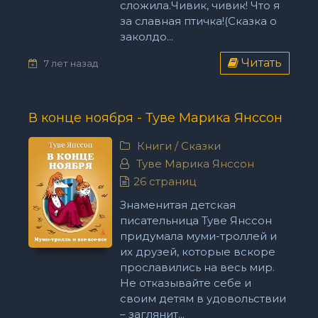
сложила.Чивик, чивик! Что я
за славная птичка!(Сказка о
заколдо...
Читать
7 лет назад
В конце ноября - Туве Марика Янссон
Книги
/
Сказки
Туве Марика Янссон
26 страниц
Знаменитая детская
писательница Туве Янссон
придумала муми-троллей и
их друзей, которые вскоре
прославились на весь мир.
Не отказывайте себе и
своим детям в удовольствии
– заглянит...