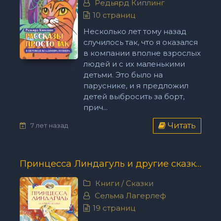
Редьярд Киплинг
10 страниц
Несколько лет тому назад
случилось так, что я оказался
в компании вполне взрослых
людей и с их маленькими
детьми. Это было на
паруснике, и я предложил
детей выбросить за борт,
прич...
Читать
7 лет назад
Принцесса Линдагуль и другие сказки - Сельма Лагерлеф
Книги
/
Сказки
Сельма Лагерлеф
19 страниц