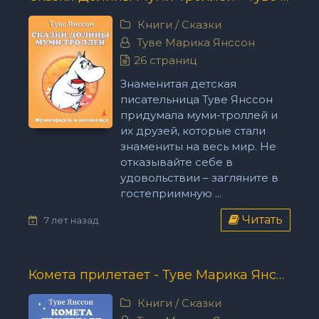
Книги
/
Сказки
Туве Марика Янссон
26 страниц
Знаменитая детская
писательница Туве Янссон
придумала муми-троллей и
их друзей, которые стали
знамениты на весь мир. Не
отказывайте себе в
удовольствии – загляните в
гостеприимную ...
Читать
7 лет назад
Комета прилетает - Туве Марика Янссон
Книги
/
Сказки