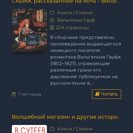
Сказки, рассказанные на ночь - Вильгельм Гауф
Книги
/
Сказки
Вильгельм Гауф
204 страницы
В сборнике представлены
произведения выдающегося
немецкого писателя-
романтика Вильгельма Гауфа
(1802–1827), отражающие
различные грани его
дарования: публикуемые на
русском языке в...
Читать
7 лет назад
Волшебный магазин и другие истории - Владимир Сутеев
Книги
/
Сказки