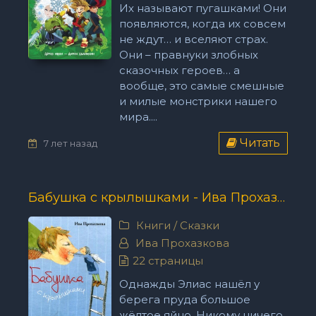
Их называют пугашками! Они
появляются, когда их совсем
не ждут… и вселяют страх.
Они – правнуки злобных
сказочных героев… а
вообще, это самые смешные
и милые монстрики нашего
мира....
Читать
7 лет назад
Бабушка с крылышками - Ива Прохазкова
Книги
/
Сказки
Ива Прохазкова
22 страницы
Однажды Элиас нашёл у
берега пруда большое
жёлтое яйцо. Никому ничего