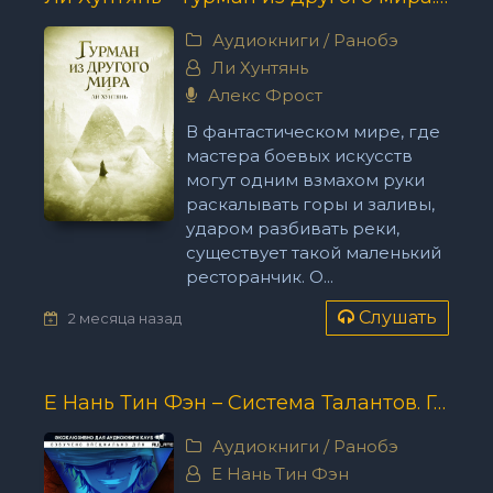
Аудиокниги
/
Ранобэ
Ли Хунтянь
Алекс Фрост
В фантастическом мире, где
мастера боевых искусств
могут одним взмахом руки
раскалывать горы и заливы,
ударом разбивать реки,
существует такой маленький
ресторанчик. О...
Слушать
2 месяца назад
Е Нань Тин Фэн – Система Талантов. Главы 50-82
Аудиокниги
/
Ранобэ
Е Нань Тин Фэн