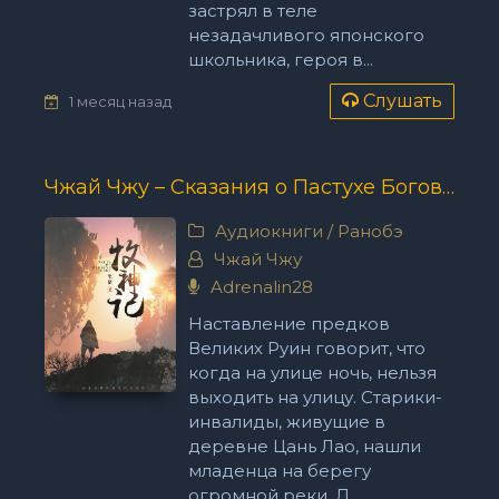
застрял в теле
незадачливого японского
школьника, героя в...
Слушать
1 месяц назад
Чжай Чжу – Сказания о Пастухе Богов 18
Аудиокниги
/
Ранобэ
Чжай Чжу
Adrenalin28
Наставление предков
Великих Руин говорит, что
когда на улице ночь, нельзя
выходить на улицу. Старики-
инвалиды, живущие в
деревне Цань Лао, нашли
младенца на берегу
огромной реки. Д...