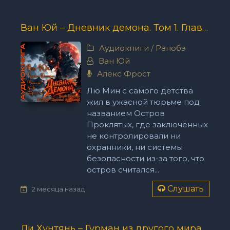
Ван Юй – Дневник демона. Том 1. Главы 21-42.
Аудиокниги
/
Ранобэ
Ван Юй
Алекс Фрост
Лю Мин с самого детства
жил в ужасной тюрьме под
названием Остров
Проклятых, где заключённых
не контролировали ни
охранники, ни системы
безопасности из-за того, что
остров считался...
Слушать
2 месяца назад
Ли Хунтянь – Гурман из другого мира. 200-250.