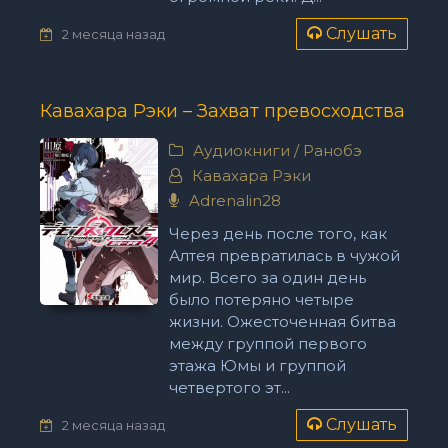
Слушать
2 месяца назад
Кавахара Рэки – Захват превосходства
Аудиокниги
/
Ранобэ
Кавахара Рэки
Adrenalin28
Через день после того, как
Алтея превратилась в чужой
мир. Всего за один день
было потеряно четыре
жизни. Ожесточенная битва
между группой первого
этажа Юмы и группой
четвертого эт...
Слушать
2 месяца назад