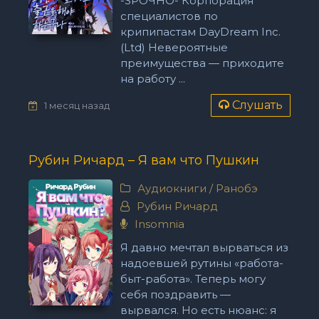
-SРОЧНО- Корпорация
специалистов по
крипипастам DayDream Inc.
(Ltd) Невероятные
преимущества — приходите
на работу ...
Слушать
1 месяц назад
Рубин Ричард – Я вам что Пушкин
Аудиокниги
/
Ранобэ
Рубин Ричард
Insomnia
Я давно мечтал вырваться из
надоевшей рутины «работа-
быт-работа». Теперь могу
себя поздравить —
вырвался. Но есть нюанс: я