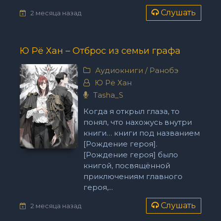
Слушать
2 месяца назад
Ю Рё Хан – Отброс из семьи графа
Аудиокниги
/
Ранобэ
Ю Рё Хан
Tasha_S
Когда я открыл глаза, то
понял, что нахожусь внутри
книги… книги под названием
[Рождение героя].
[Рождение героя] было
книгой, посвящённой
приключениям главного
героя,...
Слушать
2 месяца назад