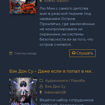
Алекс Фрост
Лю Мин с самого детства
жил в ужасной тюрьме под
названием Остров
Проклятых, где заключённых
не контролировали ни
охранники, ни системы
безопасности из-за того, что
остров считался...
Слушать
1 месяц назад
Бэк Док Су – Даже если я попал в мир с крипипастой, всё равно придётся идти на работу
Аудиокниги
/
Ранобэ
Бэк Док Су
Adrenalin28
Ведётся набор сотрудников