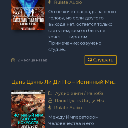
Rulate Audio
Он не хочет награды за свою
голову, но если другого
выхода нет, остается только
стать тем, кем он быть не
хочет — пиратом…
Примечание: озвучено
студие...
Слушать
2 месяца назад
Цань Цзянь Ли Ди Ню – Истинный Мир Боевых Искусств - Главы 375-393
Аудиокниги
/
Ранобэ
Цань Цзянь Ли Ди Ню
Rulate Audio
Между Императором
Человечества и его