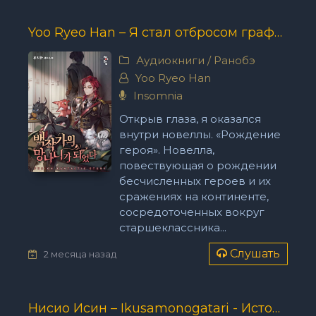
Yoo Ryeo Han – Я стал отбросом графской семьи
Аудиокниги
/
Ранобэ
Yoo Ryeo Han
Insomnia
Открыв глаза, я оказался
внутри новеллы. «Рождение
героя». Новелла,
повествующая о рождении
бесчисленных героев и их
сражениях на континенте,
сосредоточенных вокруг
старшеклассника...
Слушать
2 месяца назад
Нисио Исин – Ikusamonogatari - История войны