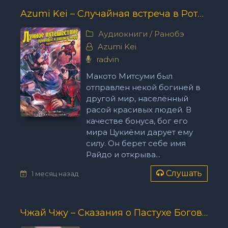
Azumi Kei – Случайная встреча в Ротсгарде
Аудиокниги
/
Ранобэ
Azumi Kei
radvin
Макото Митсуми был
отправлен некой богиней в
другой мир, населённый
расой красивых людей. В
качестве бонуса, бог его
мира Цукиёми дарует ему
силу. Он берет себе имя
Райдо и открыва...
Слушать
1 месяц назад
Чжай Чжу – Сказания о Пастухе Богов 19