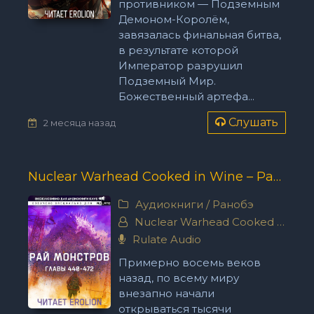
противником — Подземным
Демоном-Королём,
завязалась финальная битва,
в результате которой
Император разрушил
Подземный Мир.
Божественный артефа...
Слушать
2 месяца назад
Nuclear Warhead Cooked in Wine – Рай Монстров. Главы 440-472
Аудиокниги
/
Ранобэ
Nuclear Warhead Cooked in Wine
Rulate Audio
Примерно восемь веков
назад, по всему миру
внезапно начали
открываться тысячи