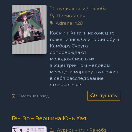
Аудиокниги
/
Ранобэ
Нисио Исин
Adrenalin28
Коёми и Хитаги наконец-то
поженились. Осино Синобу и
Камбару Суруга
сопровождают
молодожёнов в их
эксцентричном медовом
месяце, и маршрут включает
в себя расследование
странного яв...
Слушать
2 месяца назад
Ген Эр – Вершина Юнь Хая
Аудиокниги
/
Ранобэ