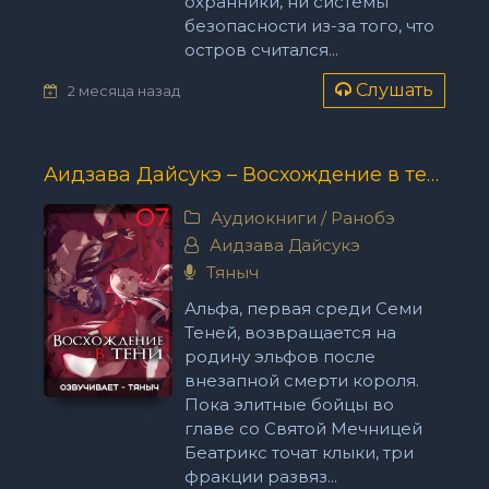
охранники, ни системы
безопасности из-за того, что
остров считался...
Слушать
2 месяца назад
Аидзава Дайсукэ – Восхождение в тени Том 7
Аудиокниги
/
Ранобэ
Аидзава Дайсукэ
Тяныч
Альфа, первая среди Семи
Теней, возвращается на
родину эльфов после
внезапной смерти короля.
Пока элитные бойцы во
главе со Святой Мечницей
Беатрикс точат клыки, три
фракции развяз...