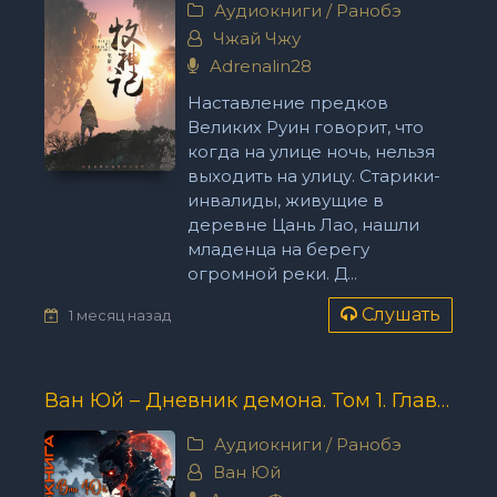
Аудиокниги
/
Ранобэ
Чжай Чжу
Adrenalin28
Наставление предков
Великих Руин говорит, что
когда на улице ночь, нельзя
выходить на улицу. Старики-
инвалиды, живущие в
деревне Цань Лао, нашли
младенца на берегу
огромной реки. Д...
Слушать
1 месяц назад
Ван Юй – Дневник демона. Том 1. Главы 67-89.
Аудиокниги
/
Ранобэ
Ван Юй