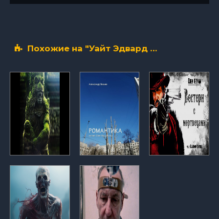
Похожие на "Уайт Эдвард Лукас – Тот, кто их видел" аудиокниги слушать бесплатно полные версии