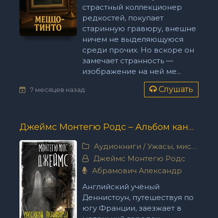
страстный коллекционер
редкостей, покупает
старинную гравюру, внешне
ничем не выделяющуюся
среди прочих. Но вскоре он
замечает странность —
изображение на ней ме...
Слушать
7 месяцев назад
Джеймс Монтегю Родс – Альбом каноника Альберика
Аудиокниги
/
Ужасы, мистика
Джеймс Монтегю Родс
Абрамович Александр
Английский учёный
Деннистоун, путешествуя по
югу Франции, заезжает в