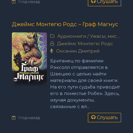
Слушать
1 год назад
Джеймс Монтегю Родс – Граф Магнус
Аудиокниги
/
Ужасы, мистика
Джеймс Монтегю Родс
Оксанин Дмитрий
Британец по фамилии
Рэксолл отправляется в
Швецию с целью найти
материалы для своей книги.
На его пути судьба приводит
его в поместье Робек. Здесь,
изучая документы,
связанные с вл...
Слушать
1 год назад