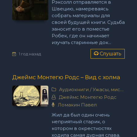
Рэксолл отправляется в
Швецию, намереваясь
собрать материалы для
своей будущей книги. Судьба
заносит его в поместье
Робек, где он начинает
изучать старинные док...
Слушать
1 год назад
Джеймс Монтегю Родс – Вид с холма
Аудиокниги
/
Ужасы, мистика
Джеймс Монтегю Родс
Ломакин Павел
Жил да был один очень
неприятный старик, о
котором в окрестностях
ходила самая дурная слава.