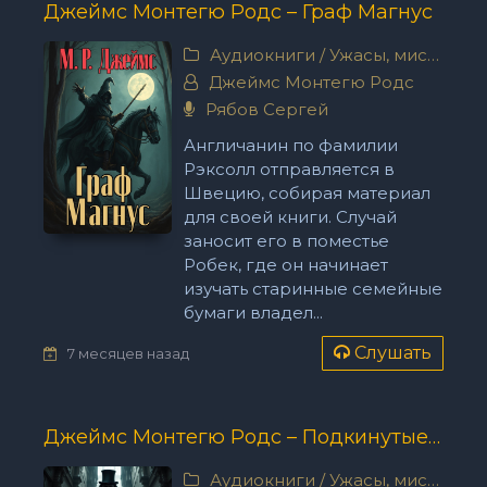
Джеймс Монтегю Родс – Граф Магнус
Аудиокниги
/
Ужасы, мистика
Джеймс Монтегю Родс
Рябов Сергей
Англичанин по фамилии
Рэксолл отправляется в
Швецию, собирая материал
для своей книги. Случай
заносит его в поместье
Робек, где он начинает
изучать старинные семейные
бумаги владел...
Слушать
7 месяцев назад
Джеймс Монтегю Родс – Подкинутые руны
Аудиокниги
/
Ужасы, мистика