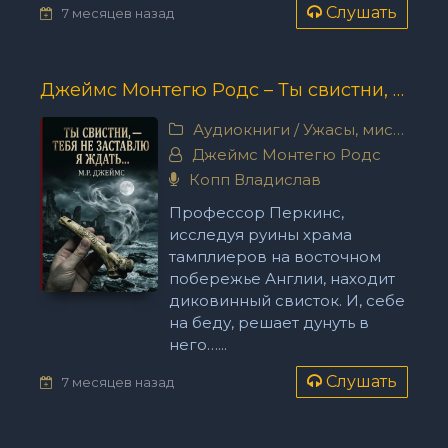
Слушать
7 месяцев назад
Джеймс Монтегю Родс – Ты свистни, — тебя не заставлю я ждать...
Аудиокниги
/
Ужасы, мистика
Джеймс Монтегю Родс
Копп Владислав
Профессор Перкинс,
исследуя руины храма
тамплиеров на восточном
побережье Англии, находит
диковинный свисток. И, себе
на беду, решает дунуть в
него…...
Слушать
7 месяцев назад