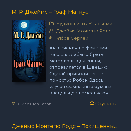
М. Р. Джеймс – Граф Магнус
Аудиокниги
/
Ужасы, мистика
Джеймс Монтегю Родс
Рябов Сергей
Англичанин по фамилии
Рэксолл, дабы собрать
материалы для книги,
отправляется в Швецию.
Случай приводит его в
поместье Робек. Здесь,
изучая фамильные бумаги
владельцев поместья, он...
Слушать
6 месяцев назад
Джеймс Монтегю Родс – Похищенные сердца