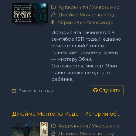
Аудиокниги
/
Ужасы, мистика
Джеймс Монтегю Родс
Абрамович Александр
История эта начинается в
сентябре 1811 года. Недавно
осиротевший Стивен
приезжает к своему кузену
— мистеру Эбни.
Оказывается, мистер Эбни
приютил уже не одного
ребёнка…...
Слушать
7 месяцев назад
Джеймс Монтегю Родс – История об исчезновении и возникновении
Аудиокниги
/
Ужасы, мистика
Джеймс Монтегю Родс