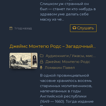
Слишком уж странный он
был — станет ли кто-нибудь в
здравом уме делать себе
маску из че...
Слушать
1 год назад
Джеймс Монтегю Родс – Загадочный молитвенник
Аудиокниги
/
Ужасы, мистика
Джеймс Монтегю Родс
Ломакин Павел
В одной провинциальной
часовне хранилось восемь
старинных молитвенников,
напечатанных в годы
Английской республики
(1649 — 1660). Тогда издание