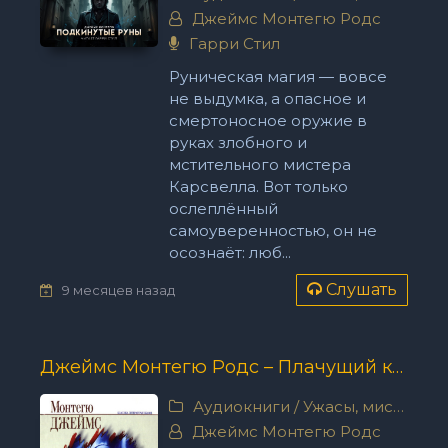
Джеймс Монтегю Родс
Гарри Стил
Руническая магия — вовсе
не выдумка, а опасное и
смертоносное оружие в
руках злобного и
мстительного мистера
Карсвелла. Вот только
ослеплённый
самоуверенностью, он не
осознаёт: люб...
Слушать
9 месяцев назад
Джеймс Монтегю Родс – Плачущий колодец
Аудиокниги
/
Ужасы, мистика
Джеймс Монтегю Родс