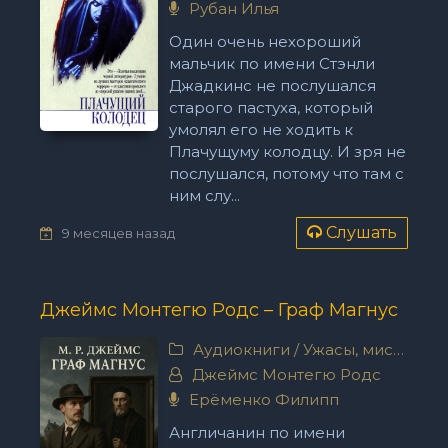
Рубан Илья
Один очень нехороший
мальчик по имени Стэнли
Джадкинс не послушался
старого пастуха, который
умолял его не ходить к
Плачущуму колодцу. И зря не
послушался, потому что там с
ним слу...
Слушать
9 месяцев назад
Джеймс Монтегю Родс – Граф Магнус
Аудиокниги
/
Ужасы, мистика
Джеймс Монтегю Родс
Ерёменко Филипп
Англичанин по имени