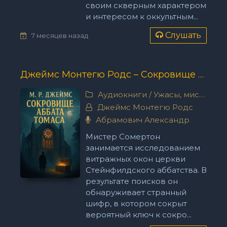
своим скверным характером
и интересом к оккультным...
Слушать
7 месяцев назад
Джеймс Монтегю Родс – Сокровище аббата Томаса
Аудиокниги
/
Ужасы, мистика
Джеймс Монтегю Родс
Абрамович Александр
Мистер Сомертон
занимается исследованием
витражных окон церкви
Стейнфилдского аббатства. В
результате поисков он
обнаруживает странный
шифр, в котором сокрыт
вероятный ключ к сокро...