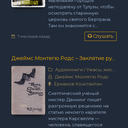
маленький городок
неподалёку от Тулузы, чтобы
осмотреть старинную
церковь святого Бертрана.
Там он знакомится с...
Слушать
7 месяцев назад
Джеймс Монтегю Родс – Заклятие рунами
Аудиокниги
/
Ужасы, мистика
Джеймс Монтегю Родс
Ермаков Константин
Скептический учёный
мистер Даннинг пишет
разгромную рецензию на
статью некоего карателя
мистера Карсвелла —
человека, славящегося