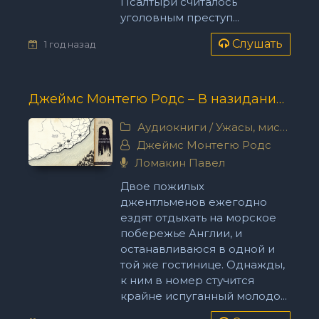
Псалтыри считалось
уголовным преступ...
Слушать
1 год назад
Джеймс Монтегю Родс – В назидание любопытным
Аудиокниги
/
Ужасы, мистика
Джеймс Монтегю Родс
Ломакин Павел
Двое пожилых
джентльменов ежегодно
ездят отдыхать на морское
побережье Англии, и
останавливаюся в одной и
той же гостинице. Однажды,
к ним в номер стучится
крайне испуганный молодо...