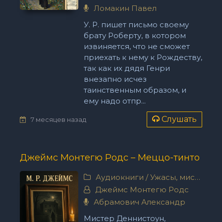
Ломакин Павел
У. Р. пишет письмо своему
брату Роберту, в котором
извиняется, что не сможет
приехать к нему к Рождеству,
так как их дядя Генри
внезапно исчез
таинственным образом, и
ему надо отпр...
Слушать
7 месяцев назад
Джеймс Монтегю Родс – Меццо-тинто
Аудиокниги
/
Ужасы, мистика
Джеймс Монтегю Родс
Абрамович Александр
Мистер Деннистоун,