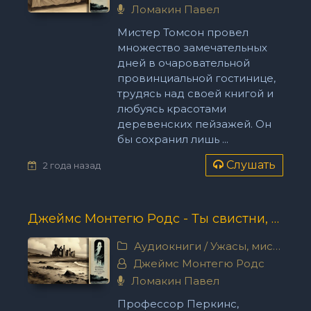
Ломакин Павел
Мистер Томсон провел
множество замечательных
дней в очаровательной
провинциальной гостинице,
трудясь над своей книгой и
любуясь красотами
деревенских пейзажей. Он
бы сохранил лишь ...
Слушать
2 года назад
Джеймс Монтегю Родс - Ты свистни, — тебя не заставлю я ждать...
Аудиокниги
/
Ужасы, мистика
Джеймс Монтегю Родс
Ломакин Павел
Профессор Перкинс,