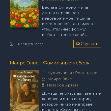
Весна в Онтарио. Нина
учится переживать
невозвратимое: тишина
вместо речей, такт вместо
утешительных формул,
выбор — только свой....
Слушать
11 месяцев назад
Манро Элис – Фамильные мебеля
Аудиокниги
/
Роман, проза
Манро Элис
Назаров Артем
Домашние ритуалы, газетные
колонки и одна история,
которой никто не вправе
владеть. «Фамильные