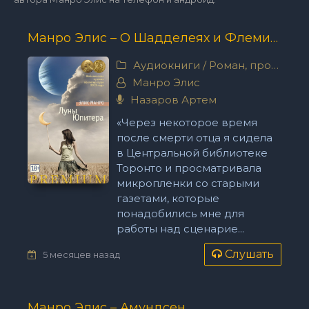
Манро Элис – О Шадделеях и Флемингах
Аудиокниги
/
Роман, проза
Манро Элис
Назаров Артем
«Через некоторое время
после смерти отца я сидела
в Центральной библиотеке
Торонто и просматривала
микропленки со старыми
газетами, которые
понадобились мне для
работы над сценарие...
Слушать
5 месяцев назад
Манро Элис – Амундсен