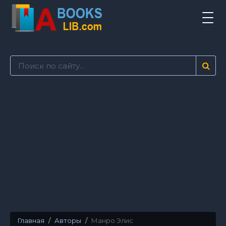
Tog
navi
Главная
Авторы
Манро Элис