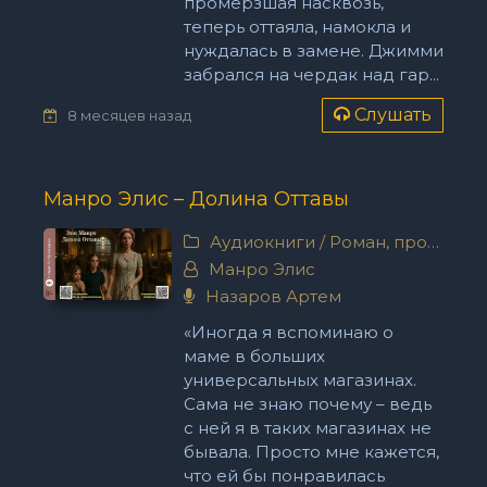
промерзшая насквозь,
теперь оттаяла, намокла и
нуждалась в замене. Джимми
забрался на чердак над гар...
Слушать
8 месяцев назад
Манро Элис – Долина Оттавы
Аудиокниги
/
Роман, проза
Манро Элис
Назаров Артем
«Иногда я вспоминаю о
маме в больших
универсальных магазинах.
Сама не знаю почему – ведь
с ней я в таких магазинах не
бывала. Просто мне кажется,
что ей бы понравилась