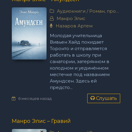
Аудиокниги
/
Роман, проза
Манро Элис
Назаров Артем
Молодая учительница
Вивьен Хайд покидает
Торонто и отправляется
работать в школу при
санатории, затерянном в
холодном и уединённом
местечке под названием
Амундсен. Здесь ей
предсто...
Слушать
6 месяцев назад
Манро Элис – Гравий