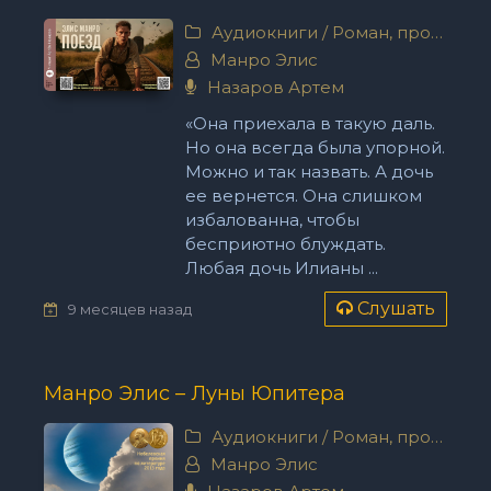
Аудиокниги
/
Роман, проза
Манро Элис
Назаров Артем
«Она приехала в такую даль.
Но она всегда была упорной.
Можно и так назвать. А дочь
ее вернется. Она слишком
избалованна, чтобы
бесприютно блуждать.
Любая дочь Илианы ...
Слушать
9 месяцев назад
Манро Элис – Луны Юпитера
Аудиокниги
/
Роман, проза
Манро Элис