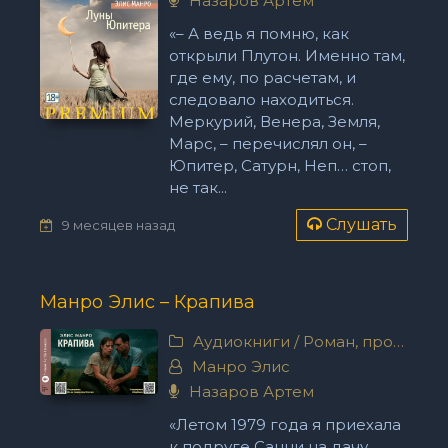
Назаров Артем
«– А ведь я помню, как
открыли Плутон. Именно там,
где ему, по расчетам, и
следовало находиться.
Меркурий, Венера, Земля,
Марс, – перечислял он, –
Юпитер, Сатурн, Неп… стоп,
не так...
Слушать
9 месяцев назад
Манро Элис – Крапива
Аудиокниги
/
Роман, проза
Манро Элис
Назаров Артем
«Летом 1979 года я приехала
к подруге Санни на дачу,