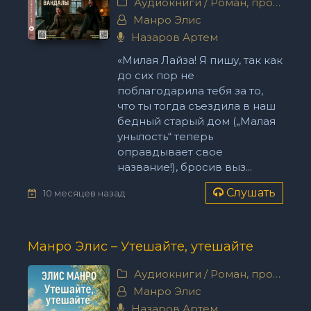
Аудиокниги
/
Роман, проза
Манро Элис
Назаров Артем
«Милая Лайза! Я пишу, так как
до сих пор не
поблагодарила тебя за то,
что ты тогда съездила в наш
бедный старый дом („Малая
унылость“ теперь
оправдывает свое
название!), бросив выз...
Слушать
10 месяцев назад
Манро Элис – Утешайте, утешайте
Аудиокниги
/
Роман, проза
Манро Элис
Назаров Артем