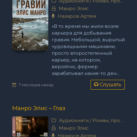
Аудиокниги
/
Роман, проза
Манро Элис
Назаров Артем
«В то время мы жили возле
карьера для добывания
гравия. Небольшой, вырытый
чудовищными машинами,
просто второстепенный
карьер, на котором,
вероятно, фермер
зарабатывал какие-то ден...
Слушать
7 месяцев назад
Манро Элис – Глаз
Аудиокниги
/
Роман, проза
Манро Элис
Назаров Артем