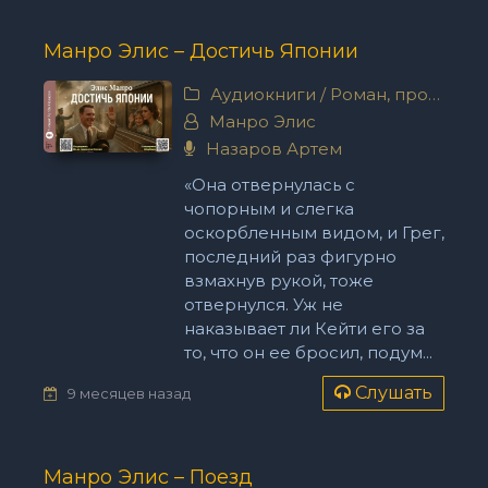
Манро Элис – Достичь Японии
Аудиокниги
/
Роман, проза
Манро Элис
Назаров Артем
«Она отвернулась с
чопорным и слегка
оскорбленным видом, и Грег,
последний раз фигурно
взмахнув рукой, тоже
отвернулся. Уж не
наказывает ли Кейти его за
то, что он ее бросил, подум...
Слушать
9 месяцев назад
Манро Элис – Поезд