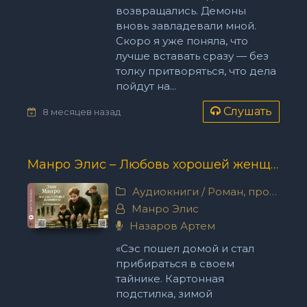
возвращались. Демоны
вновь завладевали мной.
Скоро я уже поняла, что
лучше вставать сразу — без
толку притворяться, что дела
пойдут на...
Слушать
8 месяцев назад
Манро Элис – Любовь хорошей женщины
Аудиокниги
/
Роман, проза
Манро Элис
Назаров Артем
«Сэс пошел домой и стал
прибираться в своем
тайнике. Картонная
подстилка, зимой