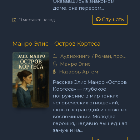
Оказавшись в знакомом
доме, она переосм...
Слушать
11 месяцев назад
Манро Элис – Остров Кортеса
Аудиокниги
/
Роман, проза
Манро Элис
Назаров Артем
Рассказ Элис Манро «Остров
Кортеса» — глубокое
погружение в мир тонких
человеческих отношений,
скрытых трагедий и сложных
воспоминаний. Молодая
героиня, недавно вышедшая
замуж и на...