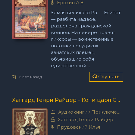
Ерохин А.В.
Земля великого Ра — Египет
— разбита надвое,
разделена гражданской
войной. На севере правят
гиксосы — воинственные
потомки полудиких
азиатских племен,
объявившие себя
единственной ...
Слушать
6 лет назад
Хаггард Генри Райдер - Копи царя Соломона
Аудиокниги
/
Приключения
Хаггард Генри Райдер
Прудовский Илья