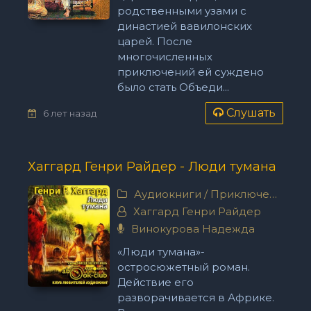
родственными узами с
династией вавилонских
царей. После
многочисленных
приключений ей суждено
было стать Объеди...
Слушать
6 лет назад
Хаггард Генри Райдер - Люди тумана
Аудиокниги
/
Приключения
Хаггард Генри Райдер
Винокурова Надежда
«Люди тумана»-
остросюжетный роман.
Действие его
разворачивается в Африке.