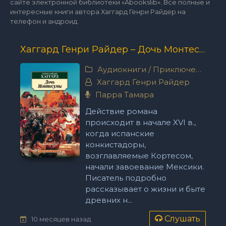
сайте электронной библиотеки «Abookslib». Все полные и
интересные книги автора Хаггард Генри Райдер на
телефон и андроид.
Хаггард Генри Райдер – Дочь Монтесумы
Аудиокниги
/
Приключения
Хаггард Генри Райдер
Парра Тамара
Действие романа
происходит в начале XVI в.,
когда испанские
конкистадоры,
возглавляемые Кортесом,
начали завоевание Мексики.
Писатель подробно
рассказывает о жизни и быте
древних н...
Слушать
10 месяцев назад