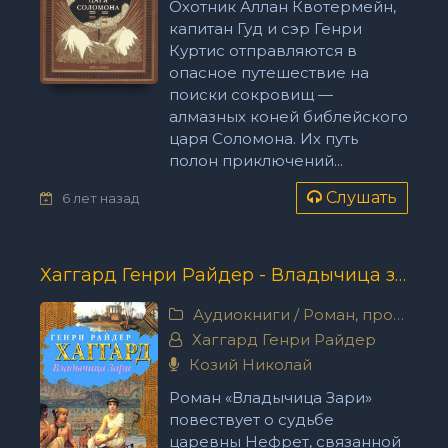
Охотник Аллан Квотермейн,
капитан Гуд и сэр Генри
Куртис отправляются в
опасное путешествие на
поиски сокровищ —
алмазных коней библейского
царя Соломона. Их путь
полон приключений...
Слушать
6 лет назад
Хаггард Генри Райдер - Владычица зари
Аудиокниги
/
Роман, проза
Хаггард Генри Райдер
Козий Николай
Роман «Владычица Зари»
повествует о судьбе
царевны Нефрет, связанной