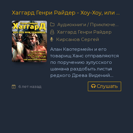
Хаггард Генри Райдер - Хоу-Хоу, или Чудовище
Аудиокниги
/
Приключения
Хаггард Генри Райдер
Кирсанов Сергей
Алан Квотермейн и его
товарищ Ханс отправляются
по поручению зулусского
шамана раздобыть листья
редкого Древа Видений....
Слушать
6 лет назад