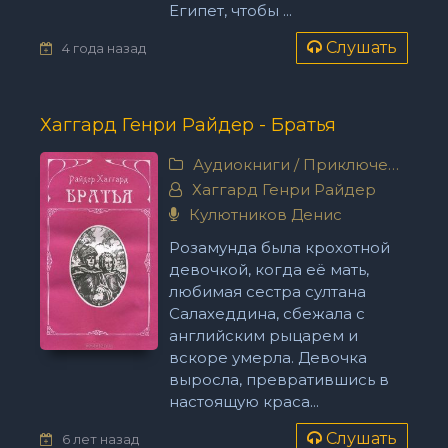
Египет, чтобы ...
Слушать
4 года назад
Хаггард Генри Райдер - Братья
Аудиокниги
/
Приключения
Хаггард Генри Райдер
Кулютников Денис
Розамунда была крохотной
девочкой, когда её мать,
любимая сестра султана
Салахеддина, сбежала с
английским рыцарем и
вскоре умерла. Девочка
выросла, превратившись в
настоящую краса...
Слушать
6 лет назад