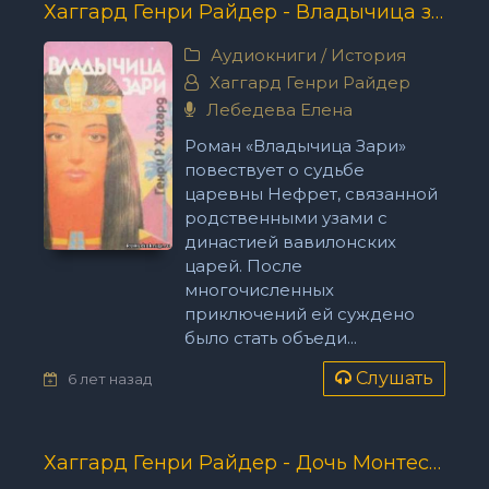
Хаггард Генри Райдер - Владычица зари
Аудиокниги
/
История
Хаггард Генри Райдер
Лебедева Елена
Роман «Владычица Зари»
повествует о судьбе
царевны Нефрет, связанной
родственными узами с
династией вавилонских
царей. После
многочисленных
приключений ей суждено
было стать объеди...
Слушать
6 лет назад
Хаггард Генри Райдер - Дочь Монтесумы