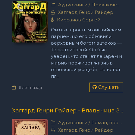
Аудиокниги
/
Приключения
Хаггард Генри Райдер
Кирсанов Сергей
Он был простым английским
парнем, но его объявили
верховным богом ацтеков —
Тескатлипокой. Он был
уверен, что станет лекарем и
мирно проживет жизнь в
отцовской усадьбе, но встал
пл...
Слушать
6 лет назад
Хаггард Генри Райдер - Владычица Зари
Аудиокниги
/
Роман, проза
Хаггард Генри Райдер