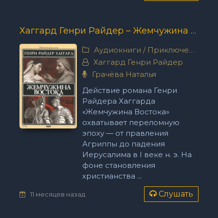
Хаггард Генри Райдер – Жемчужина востока
Аудиокниги
/
Приключения
Хаггард Генри Райдер
Грачёва Наталья
Действие романа Генри
Райдера Хаггарда
«Жемчужина Востока»
охватывает переломную
эпоху — от правления
Агриппы до падения
Иерусалима в I веке н. э. На
фоне становления
христианства ...
Слушать
11 месяцев назад