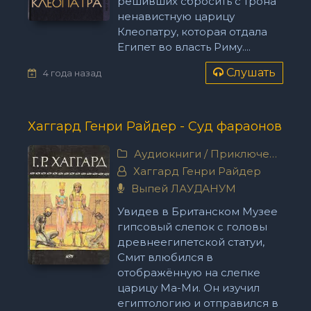
решивших сбросить с трона
ненавистную царицу
Клеопатру, которая отдала
Египет во власть Риму....
Слушать
4 года назад
Хаггард Генри Райдер - Суд фараонов
Аудиокниги
/
Приключения
Хаггард Генри Райдер
Выпей ЛАУДАНУМ
Увидев в Британском Музее
гипсовый слепок с головы
древнеегипетской статуи,
Смит влюбился в
отображённую на слепке
царицу Ма-Ми. Он изучил
египтологию и отправился в