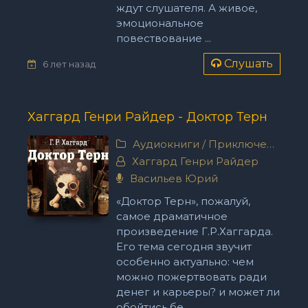
ждут слушателя. А живое,
эмоциональное
повествование ...
Слушать
6 лет назад
Хаггард Генри Райдер - Доктор Терн
Аудиокниги
/
Приключения
Хаггард Генри Райдер
Васильев Юрий
«Доктор Терн», пожалуй,
самое драматичное
произведение Г.Р.Хаггарда.
Его тема сегодня звучит
особенно актуально: чем
можно пожертвовать ради
денег и карьеры? и может ли
обойтись бе...