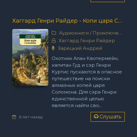
Хаггард Генри Райдер - Копи царя Соломона
Аудиокниги
/
Приключения
Хаггард Генри Райдер
Зарецкий Андрей
Охотник Алан Квотермейн,
капитан Гуд и сэр Генри
Куртис пускаются в опасное
путешествие на поиски
алмазных копей царя
Соломона. Для сэра Генри
единственной целью
является найти сво...
Слушать
6 лет назад