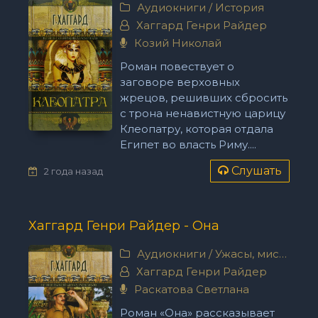
Аудиокниги
/
История
Хаггард Генри Райдер
Козий Николай
Роман повествует о
заговоре верховных
жрецов, решивших сбросить
с трона ненавистную царицу
Клеопатру, которая отдала
Египет во власть Риму....
Слушать
2 года назад
Хаггард Генри Райдер - Она
Аудиокниги
/
Ужасы, мистика
Хаггард Генри Райдер
Раскатова Светлана
Роман «Она» рассказывает