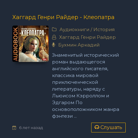
Хаггард Генри Райдер - Клеопатра
Аудиокниги
/
История
Хаггард Генри Райдер
Бухмин Аркадий
Знаменитый исторический
роман выдающегося
английского писателя,
классика мировой
приключенческой
литературы, наряду с
Льюисом Кэрроллом и
Эдгаром По
основоположником жанра
фэнтези ...
Слушать
6 лет назад