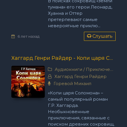
В поисках сокровищ «земли
тумана» его герои Леонард,
Хуанна и Оттер
претерпевают самые
невероятные приклю...
Слушать
6 лет назад
Хаггард Генри Райдер - Копи царя Соломона
Аудиокниги
/
Приключения
Хаггард Генри Райдер
Горевой Михаил
«Копи царя Соломона» –
самый популярный роман
Г.Р. Хаггарда.
Необыкновенные
приключения, связанные с
поиском древних сокровищ,