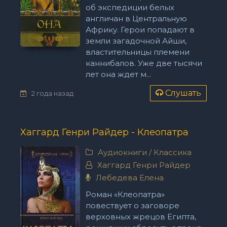
об экспедиции белых
англичан в Центральную
Африку. Герои попадают в
земли загадочной Айши,
властительницы племени
каннибалов. Уже две тысячи
лет она ждет м...
Слушать
2 года назад
Хаггард Генри Райдер - Клеопатра
Аудиокниги
/
Классика
Хаггард Генри Райдер
Лебедева Елена
Роман «Клеопатра»
повествует о заговоре
верховных жрецов Египта,