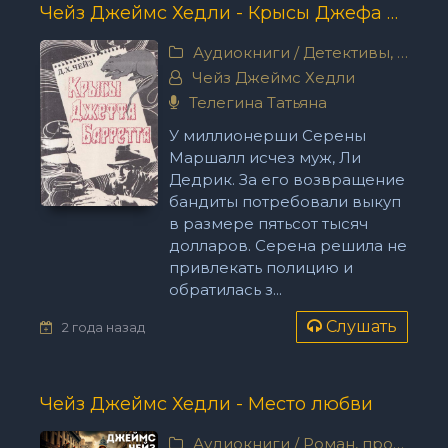
Чейз Джеймс Хедли - Крысы Джефа Баррета
Аудиокниги
/
Детективы, триллеры
Чейз Джеймс Хедли
Телегина Татьяна
У миллионерши Серены
Маршалл исчез муж, Ли
Дедрик. За его возвращение
бандиты потребовали выкуп
в размере пятьсот тысяч
долларов. Серена решила не
привлекать полицию и
обратилась з...
Слушать
2 года назад
Чейз Джеймс Хедли - Место любви
Аудиокниги
/
Роман, проза