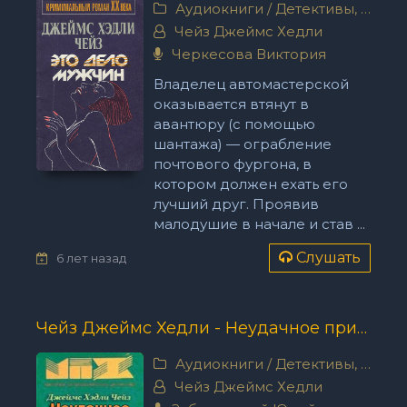
Аудиокниги
/
Детективы, триллеры
Чейз Джеймс Хедли
Черкесова Виктория
Владелец автомастерской
оказывается втянут в
авантюру (с помощью
шантажа) — ограбление
почтового фургона, в
котором должен ехать его
лучший друг. Проявив
малодушие в начале и став ...
Слушать
6 лет назад
Чейз Джеймс Хедли - Неудачное прикрытие
Аудиокниги
/
Детективы, триллеры
Чейз Джеймс Хедли