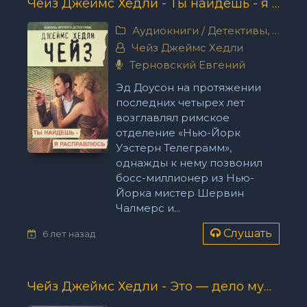
Чейз Джеймс Хедли - Ты найдёшь - я расправлюсь
Аудиокниги
/
Детективы, триллеры
Чейз Джеймс Хедли
Терновский Евгений
Эд Доусон на протяжении
последних четырех лет
возглавлял римское
отделение «Нью-Йорк
Уэстерн Телеграмм»,
однажды к нему позвонил
босс-миллионер из Нью-
Йорка мистер Шервин
Чалмерс и...
Слушать
6 лет назад
Чейз Джеймс Хедли - Это — дело мужчин