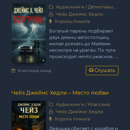
Аудиокниги
/
Детективы, триллеры
Чейз Джеймс Хедли
Король Никита
Богатый парень подбирает
двух девиц-автостопщиц,
желая доехать до Майями
несмотря на ураган. По пути
происходит нечто ужасное…...
Слушать
8 месяцев назад
Чейз Джеймс Хедли – Место любви
Аудиокниги
/
Классика
Чейз Джеймс Хедли
Король Никита
Девушка сбегает с корабля и