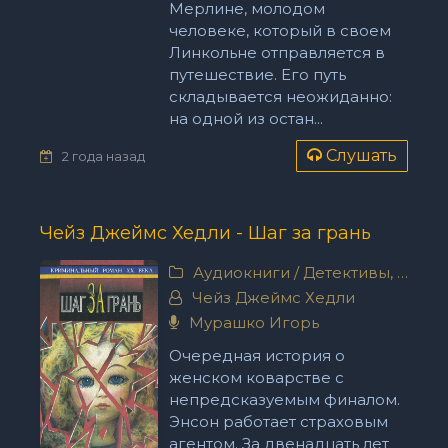
Мерлине, молодом
человеке, который в своем
Линкольне отправляется в
путешествие. Его путь
складывается неожиданно:
на одной из остан...
Слушать
2 года назад
Чейз Джеймс Хедли - Шаг за грань
Аудиокниги
/
Детективы, триллеры
Чейз Джеймс Хедли
Мурашко Игорь
Очередная история о
женском коварстве с
непредсказуемым финалом.
Энсон работает страховым
агентом. За двенадцать лет