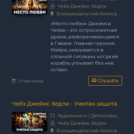
Чейз Джеймс Хедли
Большешальский Александр
«Место любви» Джеймса
Чейза – это остросюжетная
драма, разворачивающаяся
в Гаване. Главная героиня,
Майра, оказывается в
сложной ситуации, когда её
корабль уплывает без неё,
оставл...
Слушать
2 года назад
Чейз Джеймс Хедли - Умелая защита
Аудиокниги
/
Детективы, триллеры
Чейз Джеймс Хедли
Большешальский Александр