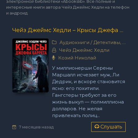
электронной библиотеки «Abookslib». Все полные и
интересные книги автора Чейз Джеймс Хедли на телефон
и андроид.
Чейз Джеймс Хедли – Крысы Джефа Барретта
Аудиокниги
/
Детективы, триллеры
Чейз Джеймс Хедли
Козий Николай
У миллионерши Серены
Маршалл исчезает муж, Ли
Дедрик, и вскоре становится
ясно: его похитили.
Гангстеры требуют за его
жизнь выкуп — полмиллиона
долларов. Не желая
привлекать полиц...
Слушать
7 месяцев назад