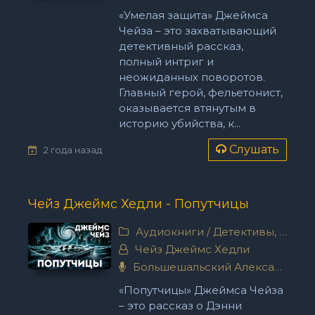
«Умелая защита» Джеймса
Чейза – это захватывающий
детективный рассказ,
полный интриг и
неожиданных поворотов.
Главный герой, фельетонист,
оказывается втянутым в
историю убийства, к...
Слушать
2 года назад
Чейз Джеймс Хедли - Попутчицы
Аудиокниги
/
Детективы, триллеры
Чейз Джеймс Хедли
Большешальский Александр
«Попутчицы» Джеймса Чейза
– это рассказ о Дэнни