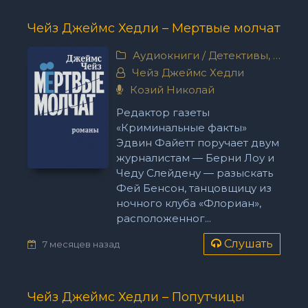
Чейз Джеймс Хедли – Мертвые молчат
Аудиокниги
/
Детективы, триллеры
Чейз Джеймс Хедли
Козий Николай
Редактор газеты
«Криминальные факты»
Эдвин Файетт поручает двум
журналистам — Берни Лоу и
Чеду Слейдену — разыскать
Фей Бенсон, танцовщицу из
ночного клуба «Флориан»,
расположенног...
Слушать
7 месяцев назад
Чейз Джеймс Хедли – Попутчицы