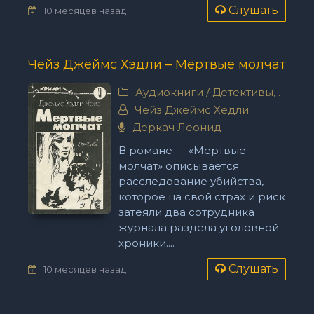
Слушать
10 месяцев назад
Чейз Джеймс Хэдли – Мёртвые молчат
Аудиокниги
/
Детективы, триллеры
Чейз Джеймс Хедли
Деркач Леонид
В романе — «Мертвые
молчат» описывается
расследование убийства,
которое на свой страх и риск
затеяли два сотрудника
журнала раздела уголовной
хроники....
Слушать
10 месяцев назад