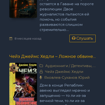
остается в Гаване на пороге
революции. Двое
журналистов пытаются ей
помочь, но события
развиваются слишком
стремительно....
Слушать
8 месяцев назад
Чейз Джеймс Хедли – Ложное обвинение
Аудиокниги
/
Детективы, триллеры
Чейз Джеймс Хедли
Яковлев-Суханов Юрий
Дом в конце Репаблик-
авеню выглядел мрачно и
запущенно — то ли из-за
вечной тени, то ли из-за