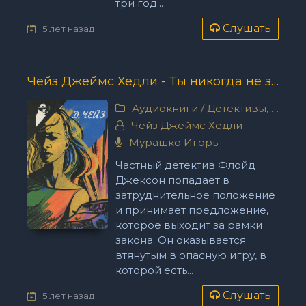
три год...
Слушать
5 лет назад
Чейз Джеймс Хедли - Ты никогда не знал женщин
Аудиокниги
/
Детективы, триллеры
Чейз Джеймс Хедли
Мурашко Игорь
Частный детектив Флойд
Джексон попадает в
затруднительное положение
и принимает предложение,
которое выходит за рамки
закона. Он оказывается
втянутым в опасную игру, в
которой есть...
Слушать
5 лет назад