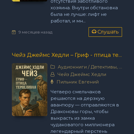
отсутствия заботливого
хозяина. Внутри обстановка
была не лучше: лифт не
работал, и мн...
Слушать
9 месяцев назад
Чейз Джеймс Хедли – Гриф - птица терпеливая
Аудиокниги
/
Детективы, триллеры
Чейз Джеймс Хедли
Пильник Евгений
Четверо смельчаков
решаются на дерзкую
авантюру — отправляются в
Драконовы горы, чтобы
выкрасть из замка
чудаковатого миллионера
легендарный перстень